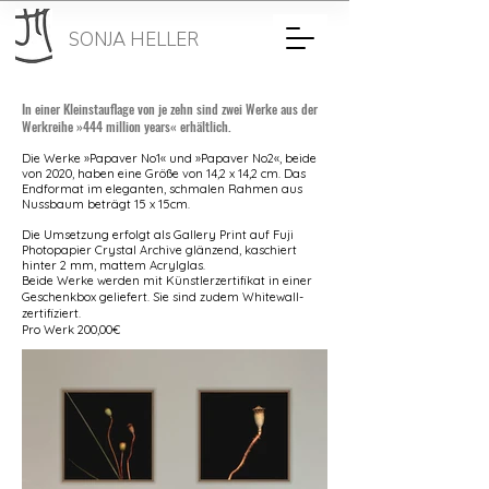
SONJA
HELLER
In einer Kleinstauflage von je zehn sind zwei Werke aus der
Werkreihe »444 million years« erhältlich.​
Die Werke »Papaver No1« und »Papaver No2«, beide
von 2020, haben eine Größe von 14,2 x 14,2 cm. Das
Endformat im eleganten, schmalen
Rahmen
aus
Nussbaum beträgt 15 x 15cm.
Die Umsetzung erfolgt als Gallery Print auf
Fuji
Photopapier Crystal Archive glänzend, kaschiert
hinter 2 mm, mattem Acrylglas.
Beide Werke werden mit Künstlerzertifikat in einer
Geschenkbox geliefert. Sie sind zudem Whitewall-
zertifiziert.
Pro Werk 200,00€