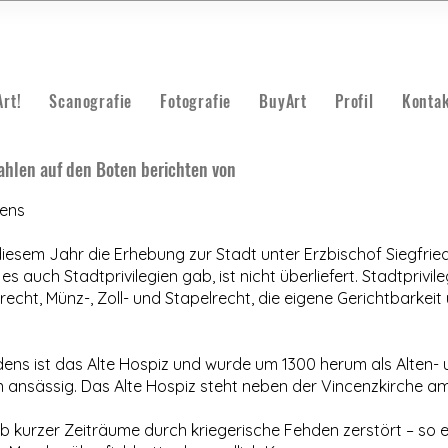
Art!
Scanografie
Fotografie
BuyArt
Profil
Kontak
zahlen auf den Boten berichten von
ens
diesem Jahr die Erhebung zur Stadt unter Erzbischof Siegfrie
 auch Stadtprivilegien gab, ist nicht überliefert. Stadtprivile
echt, Münz-, Zoll- und Stapelrecht, die eigene Gerichtbarkeit
s ist das Alte Hospiz und wurde um 1300 herum als Alten- u
ein ansässig. Das Alte Hospiz steht neben der Vincenzkirche a
kurzer Zeiträume durch kriegerische Fehden zerstört – so etw