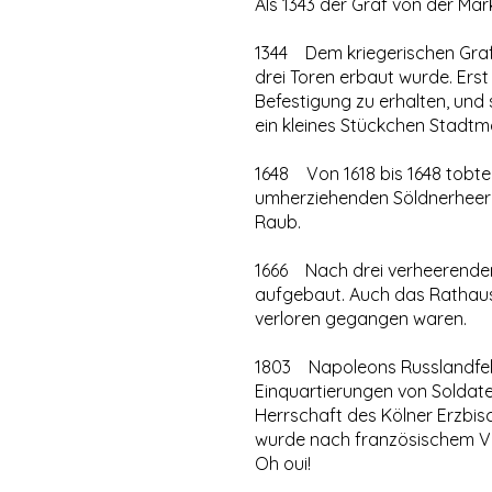
Als 1343 der Graf von der Ma
1344 Dem kriegerischen Grafe
drei Toren erbaut wurde. Erst
Befestigung zu erhalten, und 
ein kleines Stückchen Stadtm
1648 Von 1618 bis 1648 tobt
umherziehenden Söldnerheere
Raub.
1666 Nach drei verheerenden
aufgebaut. Auch das Rathaus
verloren gegangen waren.
1803 Napoleons Russlandfeld
Einquartierungen von Soldat
Herrschaft des Kölner Erzbis
wurde nach französischem Vor
Oh oui!