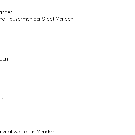
andes.
 und Hausarmen der Stadt Menden.
den.
cher.
trizitätswerkes in Menden.