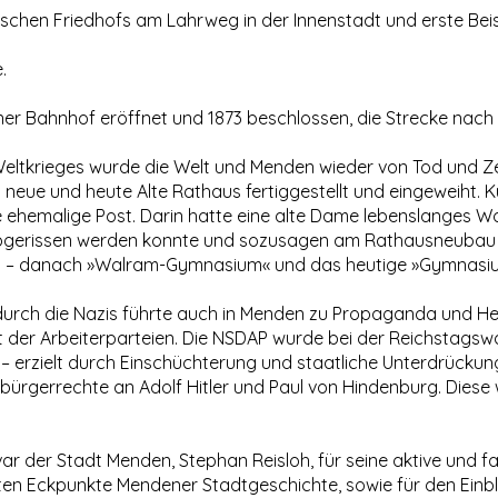
schen Friedhofs am Lahrweg in der Innenstadt und erste Bei
.
r Bahnhof eröffnet und 1873 beschlossen, die Strecke nac
eltkrieges wurde die Welt und Menden wieder von Tod und Ze
eue und heute Alte Rathaus fertiggestellt und eingeweiht. K
 ehemalige Post. Darin hatte eine alte Dame lebenslanges 
 abgerissen werden konnte und sozusagen am Rathausneubau 
 – danach »Walram-Gymnasium« und das heutige »Gymnasiu
ch die Nazis führte auch in Menden zu Propaganda und Het
der Arbeiterparteien. Die NSDAP wurde bei der Reichstagswa
 – erzielt durch Einschüchterung und staatliche Unterdrückung
ürgerrechte an Adolf Hitler und Paul von Hindenburg. Diese 
ar der Stadt Menden, Stephan Reisloh, für seine aktive und 
sten Eckpunkte Mendener Stadtgeschichte, sowie für den Einbli