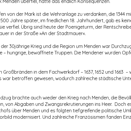
rk Menden überfiel, hatte das endlich Konsequenzen.
n von der Mark ist die Wehranlage zu verdanken, die 1344 m
 500 Jahre später, im friedlichen 18. Jahrhundert, gab es kei
sie verfiel. Übrig sind heute der Poenigeturm, der Rentschreib
auer in der Straße »An der Stadtmauer«.
e der 30jährige Krieg und die Region um Menden war Durchzu
 – hungrige, bewaffnete Truppen. Die Mendener wurden Opf
 Großbränden in dem Fachwerkdorf – 1637, 1652 und 1663 – 
 war betroffen gewesen, wodurch zahlreiche städtische Un
zug brachte auch wieder den Krieg nach Menden, die Bevölke
en, von Abgaben und Zwangsrekrutierungen ins Heer. Doch e
chofs über Menden und es folgten tiefgreifende politische U
bild modernisiert. Und zahlreiche Französismen fanden Einz